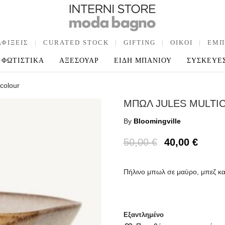
ΑΦΙΞΕΙΣ
|
CURATED STOCK
|
GIFTING
|
OIKOI
|
ΕΜΠ
ΦΩΤΙΣΤΙΚΑ
ΑΞΕΣΟΥΑΡ
ΕΙΔΗ ΜΠΑΝΙΟΥ
ΣΥΣΚΕΥΕ
colour
ΜΠΩΛ JULES MULTI
By
Bloomingville
50,00
€
40,00
€
Πήλινο μπωλ σε μαύρο, μπεζ κα
Εξαντλημένο