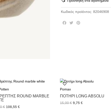
Προσθήκη στα αγαπημένα
Κωδικός προϊόντος:
82046908
F
T
P
a
w
i
c
i
n
e
t
t
b
t
e
o
e
r
o
r
e
k
s
t
Potten
Pomax
ΡΈΠΤΗΣ ROUND MARBLE
ΠΟΤΉΡΙ LONG ABSOLU
TE
15,00
€
9,75
€
00
€
108,55
€