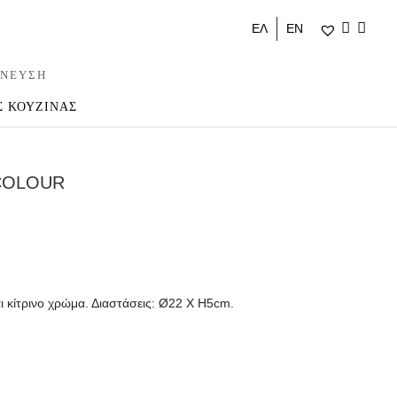
ΕΛ
ΕΝ
ΝΕΥΣΗ
Σ ΚΟΥΖΙΝΑΣ
COLOUR
ι κίτρινο χρώμα. Διαστάσεις: Ø22 Χ Η5cm.