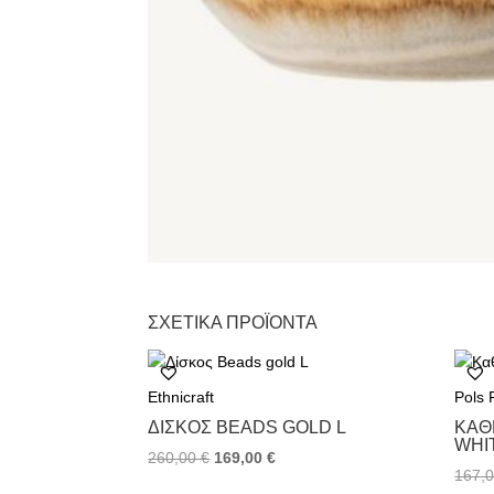
ΣΧΕΤΙΚΆ ΠΡΟΪΌΝΤΑ
Ethnicraft
Pols 
ΔΊΣΚΟΣ BEADS GOLD L
ΚΑΘ
WHI
260,00
€
169,00
€
167,