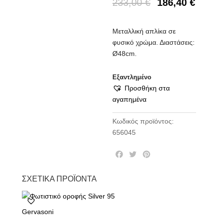
233,00
€
186,40
€
Μεταλλική απλίκα σε
φυσικό χρώμα. Διαστάσεις:
Ø48cm.
Εξαντλημένο
Προσθήκη στα
αγαπημένα
Κωδικός προϊόντος:
656045
F
T
P
a
w
i
c
i
n
ΣΧΕΤΙΚΆ ΠΡΟΪΌΝΤΑ
e
t
t
b
t
e
o
e
r
Gervasoni
o
r
e