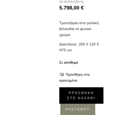
8.920,00
€
5.798,00
€
Τραπεζαρία από
γαλλική
βελανιδιά
σε φυσικό
χρώμα.
Διαστάσεις: 260 Χ 120 Χ
Η75 cm
Σε απόθεμα
Προσθήκη στα
αγαπημένα
Τραπεζαρία
ΠΡΟΣΘΉΚΗ
Vincent
ΣΤΟ ΚΑΛΆΘΙ
Oval
ποσότητα
ΡΑΝΤΕΒΟΥ