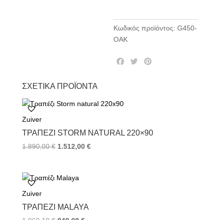
Κωδικός προϊόντος:
G450-
OAK
F
T
P
a
w
i
c
i
n
ΣΧΕΤΙΚΆ ΠΡΟΪΌΝΤΑ
e
t
t
b
t
e
o
e
r
Zuiver
o
r
e
k
s
ΤΡΑΠΈΖΙ STORM NATURAL 220×90
t
1.890,00
€
1.512,00
€
Zuiver
ΤΡΑΠΈΖΙ MALAYA