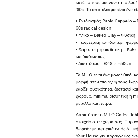
κατά τόπους ακανόνιστη σιλουέ
’60s. Το αποτέλεσμα είναι ένα s
• Σχεδιασμός Paolo Cappello –
60s radical design.
• Υλικό – Baked Clay – Φυσική, 
• Γεωμετρική και ιδιαίτερη φόρ
• Χειροποίητη αισθητική – Κάθε
και διαδικασίας.
• Διαστάσεις – Ø49 × H50cm
Το MILO είναι ένα μονολιθικό, κ
μορφή στην πιο αγνή τους έκφρ
χαρίζει φυσικότητα, ζεστασιά και
χώρους, minimal αισθητική ή mix
μέταλλο και πέτρα.
Αποκτήστε το MILO Coffee Tabl
στοιχείο στον χώρο σας. Παραγγ
δωρεάν μεταφορικά εντός Αττική
Your House για παραγγελίες εκτ