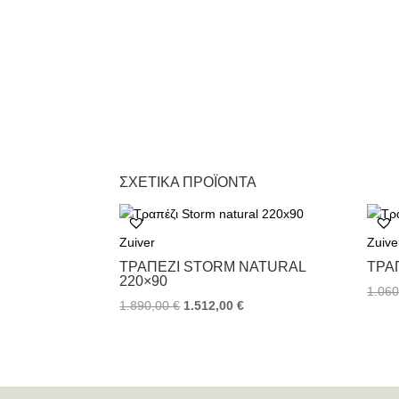
ΣΧΕΤΙΚΆ ΠΡΟΪΌΝΤΑ
Zuiver
Zuive
ΤΡΑΠΈΖΙ STORM NATURAL
ΤΡΑ
220×90
1.06
1.890,00
€
1.512,00
€