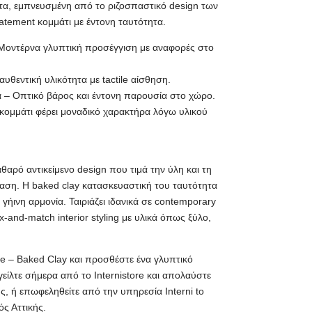
τα, εμπνευσμένη από το ριζοσπαστικό design των
tatement κομμάτι με έντονη ταυτότητα.
 Μοντέρνα γλυπτική προσέγγιση με αναφορές στο
αυθεντική υλικότητα με tactile αίσθηση.
μα – Οπτικό βάρος και έντονη παρουσία στο χώρο.
 κομμάτι φέρει μοναδικό χαρακτήρα λόγω υλικού
αθαρό αντικείμενο design που τιμά την ύλη και τη
αση. Η baked clay κατασκευαστική του ταυτότητα
 γήινη αρμονία. Ταιριάζει ιδανικά σε contemporary
-and-match interior styling με υλικά όπως ξύλο,
e – Baked Clay και προσθέστε ένα γλυπτικό
είλτε σήμερα από το Internistore και απολαύστε
ς, ή επωφεληθείτε από την υπηρεσία Interni to
ός Αττικής.