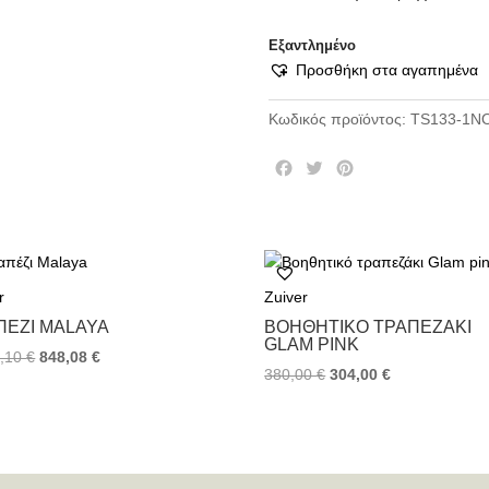
Εξαντλημένο
Προσθήκη στα αγαπημένα
Κωδικός προϊόντος:
TS133-1N
F
T
P
a
w
i
c
i
n
e
t
t
b
t
e
o
e
r
r
Zuiver
o
r
e
k
s
ΠΈΖΙ MALAYA
ΒΟΗΘΗΤΙΚΌ ΤΡΑΠΕΖΆΚΙ
t
GLAM PINK
0,10
€
848,08
€
380,00
€
304,00
€