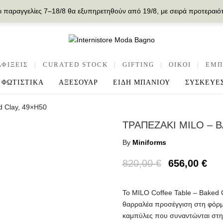
ι παραγγελίες 7–18/8 θα εξυπηρετηθούν από 19/8, με σειρά προτεραιό
ΑΦΙΞΕΙΣ
|
CURATED STOCK
|
GIFTING
|
OIKOI
|
ΕΜΠ
ΦΩΤΙΣΤΙΚΑ
ΑΞΕΣΟΥΑΡ
ΕΙΔΗ ΜΠΑΝΙΟΥ
ΣΥΣΚΕΥΕ
d Clay, 49×H50
ΤΡΑΠΕΖΑΚΙ MILO – B
By
Miniforms
820,00
€
656,00
€
Το MILO Coffee Table – Baked C
θαρραλέα προσέγγιση στη φόρμα 
καμπύλες που συναντώνται στην 