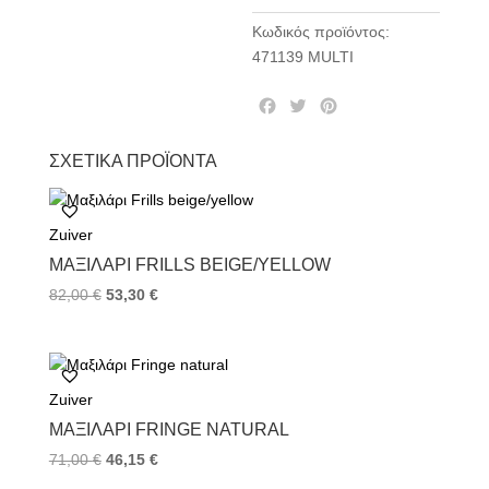
Κωδικός προϊόντος:
471139 MULTI
F
T
P
a
w
i
c
i
n
ΣΧΕΤΙΚΆ ΠΡΟΪΌΝΤΑ
e
t
t
b
t
e
o
e
r
Zuiver
o
r
e
k
s
ΜΑΞΙΛΆΡΙ FRILLS BEIGE/YELLOW
t
82,00
€
53,30
€
Zuiver
ΜΑΞΙΛΆΡΙ FRINGE NATURAL
71,00
€
46,15
€