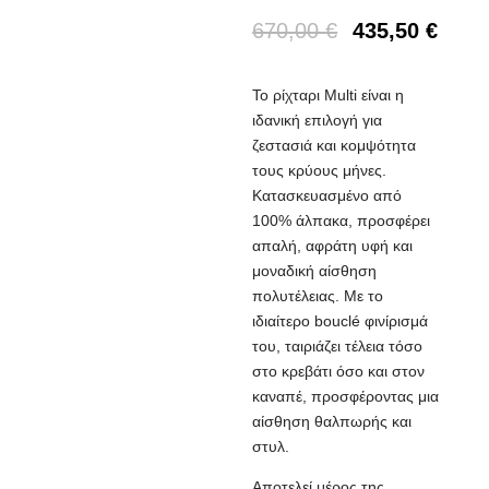
670,00
€
435,50
€
Το ρίχταρι Multi είναι η
ιδανική επιλογή για
ζεστασιά και κομψότητα
τους κρύους μήνες.
Κατασκευασμένο από
100% άλπακα, προσφέρει
απαλή, αφράτη υφή και
μοναδική αίσθηση
πολυτέλειας. Με το
ιδιαίτερο bouclé φινίρισμά
του, ταιριάζει τέλεια τόσο
στο κρεβάτι όσο και στον
καναπέ, προσφέροντας μια
αίσθηση θαλπωρής και
στυλ.
Αποτελεί μέρος της