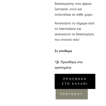
διακόσμησης που φέρνει
ζεστασιά, στυλ και
πολυτέλεια σε κάθε χώρο.
Αποκτήστε το σήμερα από
το Internistore και
ανανεώστε τη διακόσμηση
του σπιτιού σας!
Σε απόθεμα
Προσθήκη στα
αγαπημένα
Ριχτάρι
ΠΡΟΣΘΉΚΗ
Multi,
ΣΤΟ ΚΑΛΆΘΙ
Marmo,
130x180
ΡΑΝΤΕΒΟΥ
ποσότητα