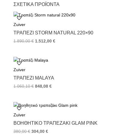
c
i
n
ΣΧΕΤΙΚΆ ΠΡΟΪΌΝΤΑ
e
t
t
b
t
e
o
e
r
Zuiver
o
r
e
k
s
ΤΡΑΠΈΖΙ STORM NATURAL 220×90
t
1.890,00
€
1.512,00
€
Zuiver
ΤΡΑΠΈΖΙ MALAYA
1.060,10
€
848,08
€
Zuiver
ΒΟΗΘΗΤΙΚΌ ΤΡΑΠΕΖΆΚΙ GLAM PINK
380,00
€
304,00
€