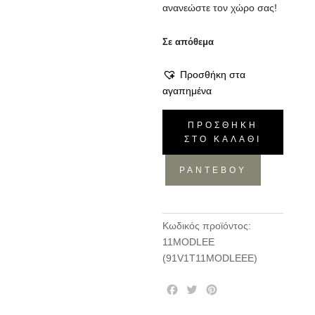
ανανεώστε τον χώρο σας!
Σε απόθεμα
Προσθήκη στα
αγαπημένα
Βοηθητικό
ΠΡΟΣΘΉΚΗ
Έπιπλο
ΣΤΟ ΚΑΛΆΘΙ
Module
E
ΡΑΝΤΕΒΟΥ
-
Αριστερή
Έκδοση,
Κωδικός προϊόντος:
50x35xH50
11MODLEE
ποσότητα
(91V1T11MODLEEE)
F
T
P
a
w
i