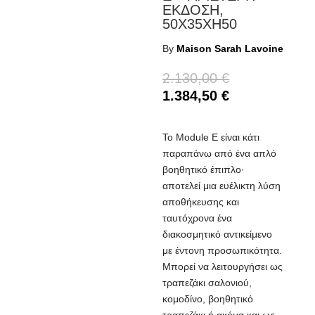
ΕΚΔΟΣΗ,
50X35XH50
By
Maison Sarah Lavoine
2.130,00
€
1.384,50
€
Το Module E είναι κάτι
παραπάνω από ένα απλό
βοηθητικό έπιπλο∙
αποτελεί μια ευέλικτη λύση
αποθήκευσης και
ταυτόχρονα ένα
διακοσμητικό αντικείμενο
με έντονη προσωπικότητα.
Μπορεί να λειτουργήσει ως
τραπεζάκι σαλονιού,
κομοδίνο, βοηθητικό