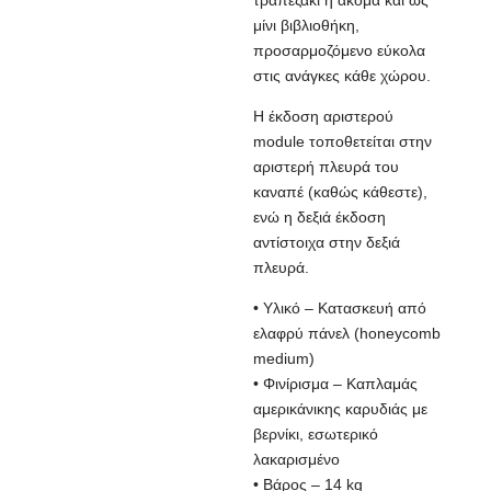
τραπεζάκι ή ακόμα και ως
μίνι βιβλιοθήκη,
προσαρμοζόμενο εύκολα
στις ανάγκες κάθε χώρου.
Η έκδοση αριστερού
module τοποθετείται στην
αριστερή πλευρά του
καναπέ (καθώς κάθεστε),
ενώ η δεξιά έκδοση
αντίστοιχα στην δεξιά
πλευρά.
• Υλικό – Κατασκευή από
ελαφρύ πάνελ (honeycomb
medium)
• Φινίρισμα – Καπλαμάς
αμερικάνικης καρυδιάς με
βερνίκι, εσωτερικό
λακαρισμένο
• Βάρος – 14 kg