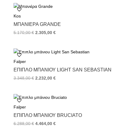
b
t
e
o
e
r
Kos
o
r
e
k
s
ΜΠΑΝΙΈΡΑ GRANDE
t
Original
Η
5.170,00
€
2.305,00
€
price
τρέχουσα
was:
τιμή
5.170,00 €.
είναι:
2.305,00 €.
Falper
ΈΠΙΠΛΟ ΜΠΆΝΙΟΥ LIGHT SAN SEBASTIAN
Original
Η
3.348,00
€
2.232,00
€
price
τρέχουσα
was:
τιμή
3.348,00 €.
είναι:
2.232,00 €.
Falper
ΈΠΙΠΛΟ ΜΠΆΝΙΟΥ BRUCIATO
Original
Η
6.288,00
€
4.464,00
€
price
τρέχουσα