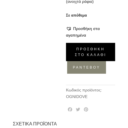
(ανοιχτά ράφια)
Σε απόθεμα
Προσθήκη στα
αγαπημένα
Έπιπλο
ΠΡΟΣΘΉΚΗ
Μπάνιου
ΣΤΟ ΚΑΛΆΘΙ
Ognidove
ποσότητα
ΡΑΝΤΕΒΟΥ
Κωδικός προϊόντος:
OGNIDOVE
F
T
P
a
w
i
c
i
n
ΣΧΕΤΙΚΆ ΠΡΟΪΌΝΤΑ
e
t
t