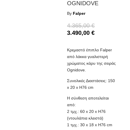
OGNIDOVE
By
Falper
Original
4.365,00
€
price
Η
3.490,00
€
was:
τρέχουσα
4.365,00 €.
τιμή
Κρεμαστό έπιπλο Falper
είναι:
από λάκκα γυαλιστερή
3.490,00 €.
χρώματος κάρυ της σειράς
Ognidove.
Συνολικές Διαστάσεις: 150
x 20 x H76 cm
Η σύνθεση αποτελείται
από:
2 τμχ.: 60 x 20 x H76
(ντουλάπια κλειστά)
1 τμχ.: 30 x 18 x H76 cm