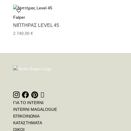
was:
τιμή
6.288,00 €.
είναι:
4.464,00 €.
Falper
ΝΙΠΤΉΡΑΣ LEVEL 45
2.740,00
€
ΓΙΑ ΤΟ INTERNI
INTERNI MAGALOGUE
ΕΠΙΚΟΙΝΩΝΙΑ
ΚΑΤΑΣΤΗΜΑΤΑ
ΟΙΚΟΙ