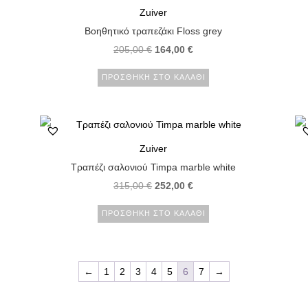
Zuiver
Βοηθητικό τραπεζάκι Floss grey
205,00
€
164,00
€
ΠΡΟΣΘΉΚΗ ΣΤΟ ΚΑΛΆΘΙ
Zuiver
Τραπέζι σαλονιού Timpa marble white
315,00
€
252,00
€
ΠΡΟΣΘΉΚΗ ΣΤΟ ΚΑΛΆΘΙ
←
1
2
3
4
5
6
7
→