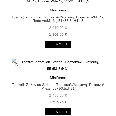
Miniforms
Τραπεζάκι Striche, Πορτοκαλί/Διαφανή, Πορτοκαλί/Μπλε,
Πράσινο/Μπλε, 51×33,5xH41,5
2.010,00
€
1.306,50
€
Αυτό
ΕΠΙΛΟΓΉ
το
προϊόν
έχει
πολλαπλές
παραλλαγές.
Miniforms
Οι
Τραπέζι Σαλονιού Striche, Πορτοκαλί/Διαφανή, Πράσινο/
επιλογές
Μπλε, 55×53,5xH31
μπορούν
2.455,00
€
να
1.595,75
€
επιλεγούν
Αυτό
ΕΠΙΛΟΓΉ
στη
το