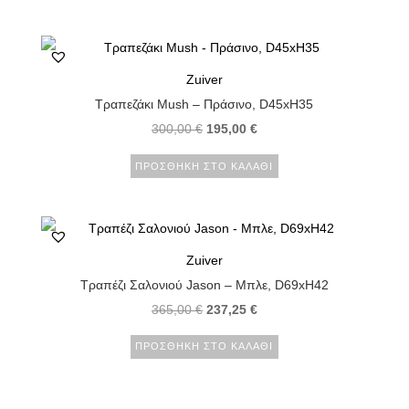
σελίδα
προϊόν
του
έχει
προϊόντος
πολλαπλές
Zuiver
παραλλαγές.
Τραπεζάκι Mush – Πράσινο, D45xH35
Οι
300,00
€
195,00
€
επιλογές
μπορούν
ΠΡΟΣΘΉΚΗ ΣΤΟ ΚΑΛΆΘΙ
να
επιλεγούν
στη
σελίδα
Zuiver
του
Τραπέζι Σαλονιού Jason – Μπλε, D69xH42
προϊόντος
365,00
€
237,25
€
ΠΡΟΣΘΉΚΗ ΣΤΟ ΚΑΛΆΘΙ