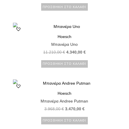
price
τρέχουσα
ΠΡΟΣΘΉΚΗ ΣΤΟ ΚΑΛΆΘΙ
was:
τιμή
8.798,00 €.
είναι:
7.918,00 €.
Hoesch
Μπανιέρα Uno
Original
Η
11.210,00
€
4.340,00
€
price
τρέχουσα
ΠΡΟΣΘΉΚΗ ΣΤΟ ΚΑΛΆΘΙ
was:
τιμή
11.210,00 €.
είναι:
4.340,00 €.
Hoesch
Μπανιέρα Andree Putman
Original
Η
3.968,00
€
3.470,00
€
price
τρέχουσα
ΠΡΟΣΘΉΚΗ ΣΤΟ ΚΑΛΆΘΙ
was:
τιμή