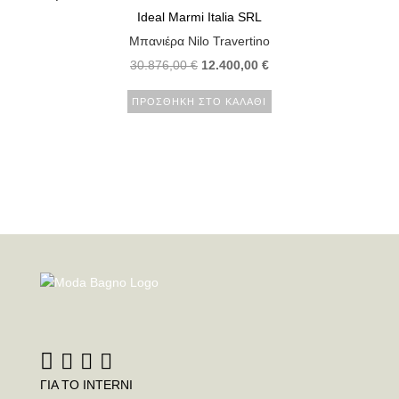
Ideal Marmi Italia SRL
Μπανιέρα Nilo Travertino
Original
Η
30.876,00
€
12.400,00
€
price
τρέχουσα
ΠΡΟΣΘΉΚΗ ΣΤΟ ΚΑΛΆΘΙ
was:
τιμή
30.876,00 €.
είναι:
12.400,00 €.
ΓΙΑ ΤΟ INTERNI