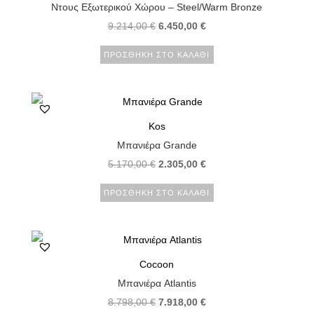
Ντους Εξωτερικού Χώρου – Steel/Warm Bronze
Original
Η
9.214,00
€
6.450,00
€
price
τρέχουσα
ΠΡΟΣΘΉΚΗ ΣΤΟ ΚΑΛΆΘΙ
was:
τιμή
9.214,00 €.
είναι:
6.450,00 €.
Kos
Μπανιέρα Grande
Original
Η
5.170,00
€
2.305,00
€
price
τρέχουσα
ΠΡΟΣΘΉΚΗ ΣΤΟ ΚΑΛΆΘΙ
was:
τιμή
5.170,00 €.
είναι:
2.305,00 €.
Cocoon
Μπανιέρα Atlantis
Original
Η
8.798,00
€
7.918,00
€