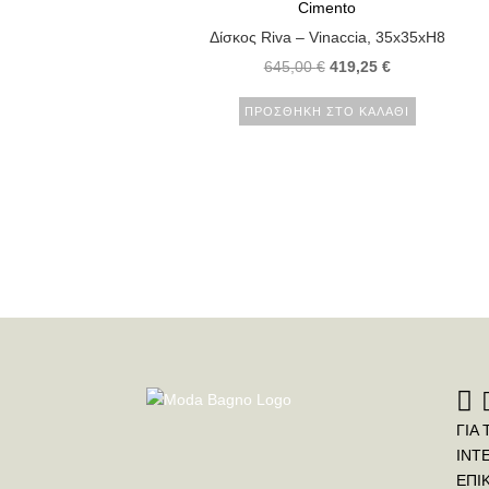
Cimento
Δίσκος Riva – Vinaccia, 35x35xH8
645,00
€
419,25
€
ΠΡΟΣΘΉΚΗ ΣΤΟ ΚΑΛΆΘΙ
ΓΙΑ 
INT
ΕΠΙ