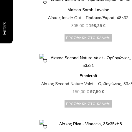
Maison Sarah Lavoine
Δίσκος Inside Out – Πράσινο/Εκρού, 48×32
Filters
305,00
€
198,25
€
ΠΡΟΣΘΉΚΗ ΣΤΟ ΚΑΛΆΘΙ
Ethnicraft
Δίσκος Second Nature Valet – Ορθογώνιος, 53×
150,00
€
97,50
€
ΠΡΟΣΘΉΚΗ ΣΤΟ ΚΑΛΆΘΙ