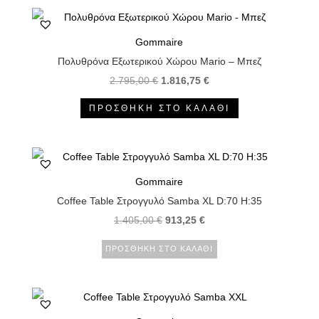
Gommaire
Πολυθρόνα Εξωτερικού Χώρου Mario – Μπεζ
Original
Η
2.795,00
€
1.816,75
€
price
τρέχουσα
ΠΡΟΣΘΉΚΗ ΣΤΟ ΚΑΛΆΘΙ
was:
τιμή
2.795,00 €.
είναι:
1.816,75 €.
Gommaire
Coffee Table Στρογγυλό Samba XL D:70 H:35
1.405,00
€
913,25
€
ΠΡΟΣΘΉΚΗ ΣΤΟ ΚΑΛΆΘΙ