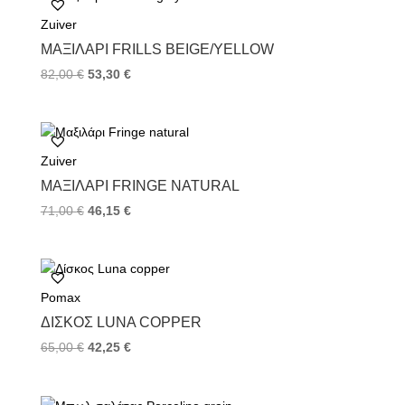
o
e
r
Zuiver
o
r
e
k
s
ΜΑΞΙΛΆΡΙ FRILLS BEIGE/YELLOW
t
82,00
€
53,30
€
Zuiver
ΜΑΞΙΛΆΡΙ FRINGE NATURAL
71,00
€
46,15
€
Pomax
ΔΊΣΚΟΣ LUNA COPPER
65,00
€
42,25
€