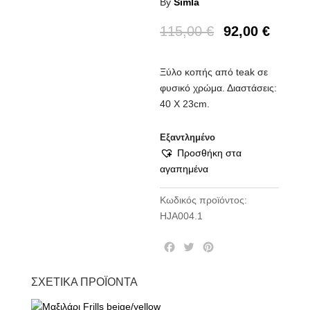
By
Simla
115,00
€
92,00
€
Ξύλο κοπής από teak σε
φυσικό χρώμα. Διαστάσεις:
40 Χ 23cm.
Εξαντλημένο
Προσθήκη στα
αγαπημένα
Κωδικός προϊόντος:
HJA004.1
F
T
P
a
w
i
c
i
n
ΣΧΕΤΙΚΆ ΠΡΟΪΌΝΤΑ
e
t
t
b
t
e