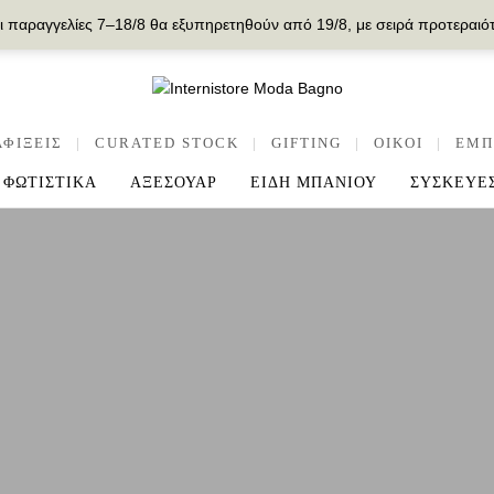
ι παραγγελίες 7–18/8 θα εξυπηρετηθούν από 19/8, με σειρά προτεραιό
ΑΦΙΞΕΙΣ
|
CURATED STOCK
|
GIFTING
|
OIKOI
|
ΕΜΠ
ΦΩΤΙΣΤΙΚΑ
ΑΞΕΣΟΥΑΡ
ΕΙΔΗ ΜΠΑΝΙΟΥ
ΣΥΣΚΕΥΕ