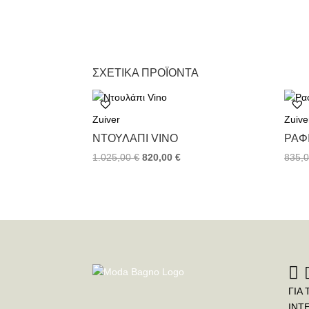
ΣΧΕΤΙΚΆ ΠΡΟΪΌΝΤΑ
Zuiver
Zuive
ΝΤΟΥΛΆΠΙ VINO
ΡΑΦ
1.025,00
€
820,00
€
835,
ΓΙΑ 
INT