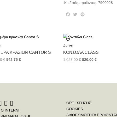
Κωδικός προϊόντος:
7900028
F
T
P
a
w
i
c
i
n
e
t
t
b
t
e
o
e
r
r
Zuiver
o
r
e
k
s
ΙΈΡΑ ΚΡΑΣΙΏΝ CANTOR S
ΚΟΝΣΌΛΑ CLASS
t
00
€
542,75
€
1.025,00
€
820,00
€
ΟΡΟΙ ΧΡΗΣΗΣ
COOKIES
ΤΟ INTERNI
ΔΙΑΘΕΣΙΜΟΤΗΤΑ ΠΡΟΙΟΝΤΩ
ERNI MAGALOGUE