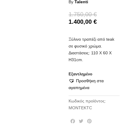
By
Talenti
1.750,00
€
1.400,00
€
Ξύλινο τραπέζι από teak
σε φυσικό χρώμα.
Διαστάσεις: 110 Χ 60 Χ
Η31cm.
Εξαντλημένο
Προσθήκη στα
αγαπημένα
Κωδικός προϊόντος:
MONTEKTC
F
T
P
a
w
i
c
i
n