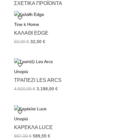
ΣΧΕΤΙΚΆ ΠΡΟΪΌΝΤΑ
e
t
t
b
t
e
o
e
r
Tine k Home
o
r
e
k
s
ΚΑΛΆΘΙ EDGE
t
50,00
€
32,50
€
Unopiù
TΡΑΠΈΖΙ LES ARCS
4.920,00
€
3.198,00
€
Unopiù
ΚΑΡΈΚΛΑ LUCE
907,00
€
589,55
€