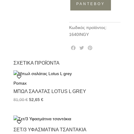
ΡΑΝΤΕΒΟΥ
ποσότητα
Κωδικός προϊόντος:
1640INGY
F
T
P
a
w
i
c
i
n
ΣΧΕΤΙΚΆ ΠΡΟΪΌΝΤΑ
e
t
t
b
t
e
o
e
r
Pomax
o
r
e
k
s
ΜΠΩΛ ΣΑΛΆΤΑΣ LOTUS L GREY
t
81,00
€
52,65
€
ΣΕΤ/3 ΥΦΑΣΜΆΤΙΝΑ ΤΣΑΝΤΆΚΙΑ