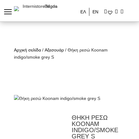
ΕΛ
ΕΝ
Αρχική σελίδα
/
Αξεσουάρ
/ Θήκη ρεσώ Koonam
indigo/smoke grey S
ΘΗΚΗ ΡΕΣΩ
KOONAM
INDIGO/SMOKE
GREY S