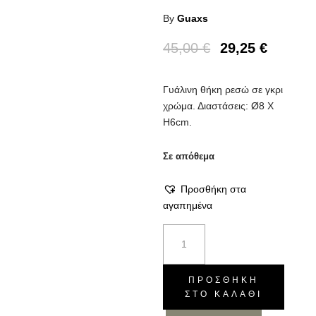
By
Guaxs
45,00
€
29,25
€
Γυάλινη θήκη ρεσώ σε γκρι
χρώμα. Διαστάσεις: Ø8 X
H6cm.
Σε απόθεμα
Προσθήκη στα
αγαπημένα
Θήκη
ρεσώ
Koonam
indigo/smoke
ΠΡΟΣΘΉΚΗ
ΣΤΟ ΚΑΛΆΘΙ
grey
S