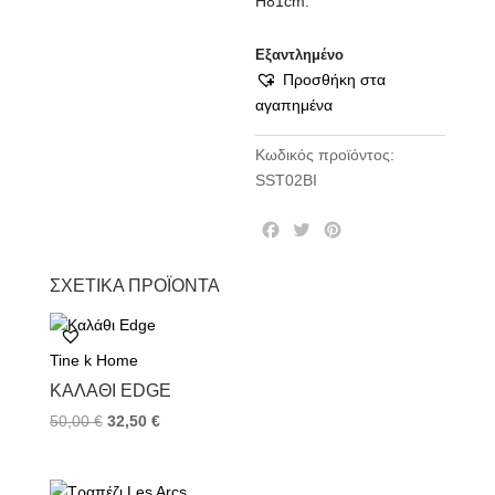
Η81cm.
Εξαντλημένο
Προσθήκη στα
αγαπημένα
Κωδικός προϊόντος:
SST02BI
F
T
P
a
w
i
c
i
n
ΣΧΕΤΙΚΆ ΠΡΟΪΌΝΤΑ
e
t
t
b
t
e
o
e
r
Tine k Home
o
r
e
k
s
ΚΑΛΆΘΙ EDGE
t
50,00
€
32,50
€