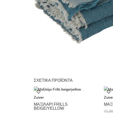
ΣΧΕΤΙΚΆ ΠΡΟΪΌΝΤΑ
Zuiver
Zuive
ΜΑΞΙΛΆΡΙ FRILLS
ΜΑΞ
BEIGE/YELLOW
71,0