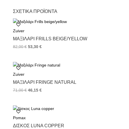
a
w
i
c
i
n
ΣΧΕΤΙΚΆ ΠΡΟΪΌΝΤΑ
e
t
t
b
t
e
o
e
r
Zuiver
o
r
e
k
s
ΜΑΞΙΛΆΡΙ FRILLS BEIGE/YELLOW
t
82,00
€
53,30
€
Zuiver
ΜΑΞΙΛΆΡΙ FRINGE NATURAL
71,00
€
46,15
€
Pomax
ΔΊΣΚΟΣ LUNA COPPER