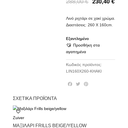
288,00
€
230,40
€
Λινό ριχτάρι σε χακί χρώμα.
Διαστάσεις: 260 Χ 160cm.
Εξαντλημένο
Προσθήκη στα
αγαπημένα
Κωδικός προϊόντος:
LIN160X260-KHAKI
F
T
P
a
w
i
c
i
n
ΣΧΕΤΙΚΆ ΠΡΟΪΌΝΤΑ
e
t
t
b
t
e
o
e
r
Zuiver
o
r
e
k
s
ΜΑΞΙΛΆΡΙ FRILLS BEIGE/YELLOW