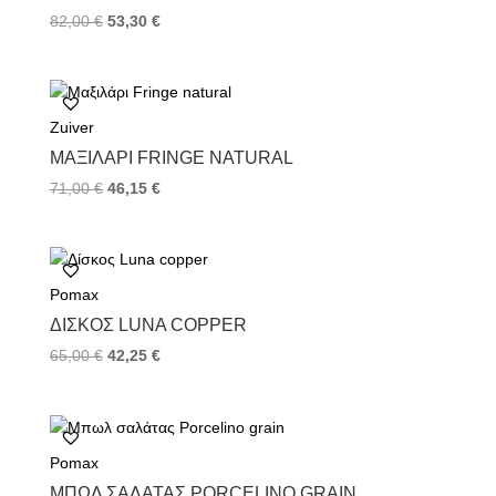
t
82,00
€
53,30
€
Zuiver
ΜΑΞΙΛΆΡΙ FRINGE NATURAL
71,00
€
46,15
€
Pomax
ΔΊΣΚΟΣ LUNA COPPER
65,00
€
42,25
€
Pomax
ΜΠΩΛ ΣΑΛΆΤΑΣ PORCELINO GRAIN