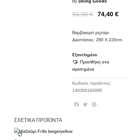
By
Doing Goods
93,00
€
74,40
€
Βαμβακερό ριχτάρι.
Διαστάσεις: 280 Χ 220cm.
Εξαντλημένο
Προσθήκη στα
αγαπημένα
Κωδικός προϊόντος:
140300160085
F
T
P
a
w
i
c
i
n
ΣΧΕΤΙΚΆ ΠΡΟΪΌΝΤΑ
e
t
t
b
t
e
o
e
r