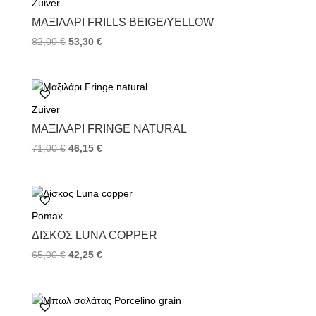
Zuiver
o
r
e
k
s
ΜΑΞΙΛΆΡΙ FRILLS BEIGE/YELLOW
t
82,00
€
53,30
€
Zuiver
ΜΑΞΙΛΆΡΙ FRINGE NATURAL
71,00
€
46,15
€
Pomax
ΔΊΣΚΟΣ LUNA COPPER
65,00
€
42,25
€