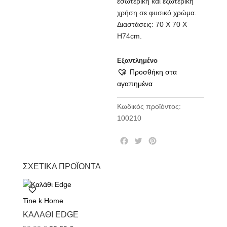
εσωτερική και εξωτερική
χρήση σε φυσικό χρώμα.
Διαστάσεις: 70 Χ 70 Χ
Η74cm.
Εξαντλημένο
Προσθήκη στα
αγαπημένα
Κωδικός προϊόντος:
100210
F
T
P
a
w
i
c
i
n
ΣΧΕΤΙΚΆ ΠΡΟΪΌΝΤΑ
e
t
t
b
t
e
o
e
r
Tine k Home
o
r
e
k
s
ΚΑΛΆΘΙ EDGE
t