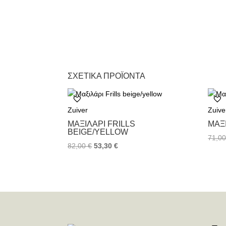
ΣΧΕΤΙΚΆ ΠΡΟΪΌΝΤΑ
Zuiver
Zuive
ΜΑΞΙΛΆΡΙ FRILLS
ΜΑΞ
BEIGE/YELLOW
71,0
82,00
€
53,30
€