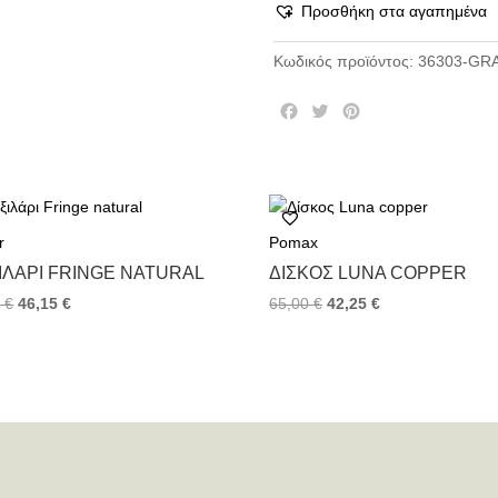
Προσθήκη στα αγαπημένα
Κωδικός προϊόντος:
36303-GRA
F
T
P
a
w
i
c
i
n
e
t
t
b
t
e
o
e
r
r
Pomax
o
r
e
k
s
ΙΛΆΡΙ FRINGE NATURAL
ΔΊΣΚΟΣ LUNA COPPER
t
0
€
46,15
€
65,00
€
42,25
€