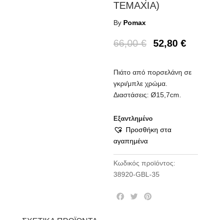
ΤΕΜΑΧΙΑ)
By
Pomax
66,00
€
52,80
€
Πιάτο από πορσελάνη σε
γκρι/μπλε χρώμα.
Διαστάσεις: Ø15,7cm.
Εξαντλημένο
Προσθήκη στα
αγαπημένα
Κωδικός προϊόντος:
38920-GBL-35
F
T
P
a
w
i
c
i
n