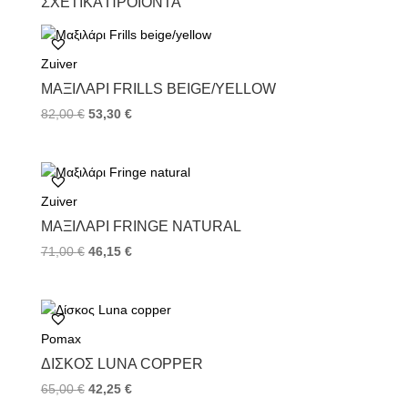
ΣΧΕΤΙΚΆ ΠΡΟΪΌΝΤΑ
e
t
t
b
t
e
o
e
r
Zuiver
o
r
e
k
s
ΜΑΞΙΛΆΡΙ FRILLS BEIGE/YELLOW
t
82,00
€
53,30
€
Zuiver
ΜΑΞΙΛΆΡΙ FRINGE NATURAL
71,00
€
46,15
€
Pomax
ΔΊΣΚΟΣ LUNA COPPER
65,00
€
42,25
€