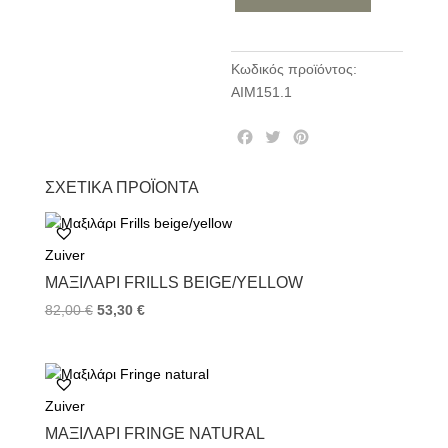
Κωδικός προϊόντος:
AIM151.1
F
T
P
a
w
i
c
i
n
ΣΧΕΤΙΚΆ ΠΡΟΪΌΝΤΑ
e
t
t
b
t
e
o
e
r
Zuiver
o
r
e
k
s
ΜΑΞΙΛΆΡΙ FRILLS BEIGE/YELLOW
t
82,00
€
53,30
€
Zuiver
ΜΑΞΙΛΆΡΙ FRINGE NATURAL