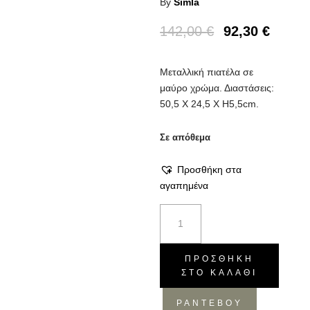
By
Simla
142,00
€
92,30
€
Μεταλλική πιατέλα σε
μαύρο χρώμα. Διαστάσεις:
50,5 X 24,5 X H5,5cm.
Σε απόθεμα
Προσθήκη στα
αγαπημένα
Πιατέλα
Q1
smoke
black
ΠΡΟΣΘΉΚΗ
ΣΤΟ ΚΑΛΆΘΙ
ποσότητα
ΡΑΝΤΕΒΟΥ