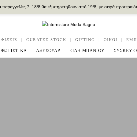
ι παραγγελίες 7–18/8 θα εξυπηρετηθούν από 19/8, με σειρά προτεραιό
ΑΦΙΞΕΙΣ
|
CURATED STOCK
|
GIFTING
|
OIKOI
|
ΕΜΠ
ΦΩΤΙΣΤΙΚΑ
ΑΞΕΣΟΥΑΡ
ΕΙΔΗ ΜΠΑΝΙΟΥ
ΣΥΣΚΕΥΕ