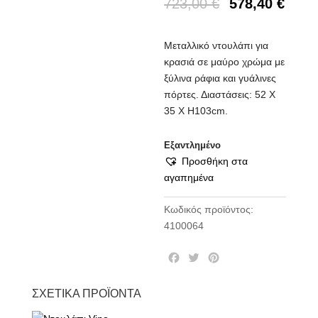
723,00
€
578,40
€
Μεταλλικό ντουλάπι για
κρασιά σε μαύρο χρώμα με
ξύλινα ράφια και γυάλινες
πόρτες. Διαστάσεις: 52 Χ
35 Χ Η103cm.
Εξαντλημένο
Προσθήκη στα
αγαπημένα
Κωδικός προϊόντος:
4100064
F
T
P
a
w
i
c
i
n
ΣΧΕΤΙΚΆ ΠΡΟΪΌΝΤΑ
e
t
t
b
t
e