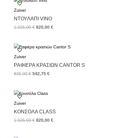
o
e
r
Zuiver
o
r
e
k
s
ΝΤΟΥΛΆΠΙ VINO
t
1.025,00
€
820,00
€
Zuiver
ΡΑΦΙΈΡΑ ΚΡΑΣΙΏΝ CANTOR S
835,00
€
542,75
€
Zuiver
ΚΟΝΣΌΛΑ CLASS
1.025,00
€
820,00
€