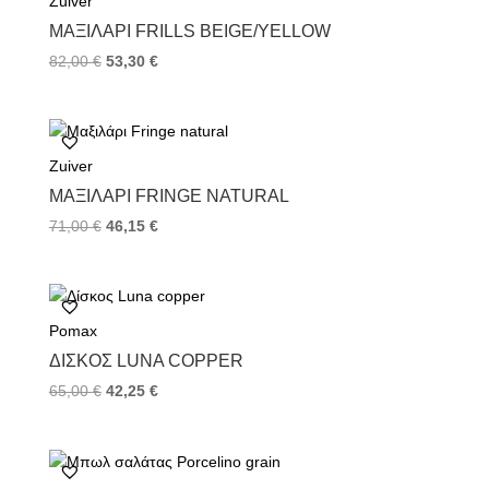
Zuiver
o
r
e
k
s
ΜΑΞΙΛΆΡΙ FRILLS BEIGE/YELLOW
t
82,00
€
53,30
€
Zuiver
ΜΑΞΙΛΆΡΙ FRINGE NATURAL
71,00
€
46,15
€
Pomax
ΔΊΣΚΟΣ LUNA COPPER
65,00
€
42,25
€