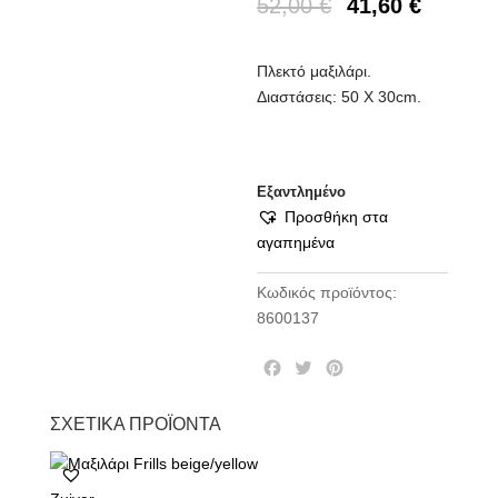
52,00
€
41,60
€
Πλεκτό μαξιλάρι.
Διαστάσεις: 50 Χ 30cm.
Εξαντλημένο
Προσθήκη στα
αγαπημένα
Κωδικός προϊόντος:
8600137
F
T
P
a
w
i
c
i
n
ΣΧΕΤΙΚΆ ΠΡΟΪΌΝΤΑ
e
t
t
b
t
e
o
e
r