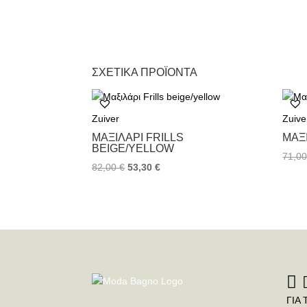
ΣΧΕΤΙΚΆ ΠΡΟΪΌΝΤΑ
Zuiver
Zuive
ΜΑΞΙΛΆΡΙ FRILLS
ΜΑΞ
BEIGE/YELLOW
71,0
82,00
€
53,30
€
ΓΙΑ 