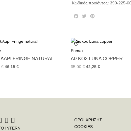
Κωδικός προϊόντος:
390-225-0
F
T
P
a
w
i
c
i
n
e
t
t
b
t
e
o
e
r
r
Pomax
o
r
e
k
s
ΙΛΆΡΙ FRINGE NATURAL
ΔΊΣΚΟΣ LUNA COPPER
t
0
€
46,15
€
65,00
€
42,25
€
ΟΡΟΙ ΧΡΗΣΗΣ
COOKIES
ΤΟ INTERNI