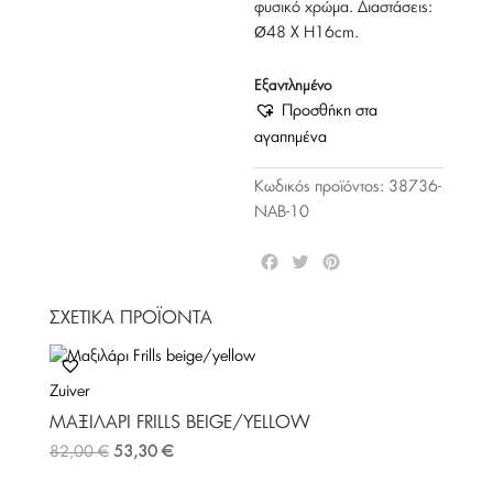
φυσικό χρώμα. Διαστάσεις:
Ø48 Χ Η16cm.
Εξαντλημένο
Προσθήκη στα
αγαπημένα
Κωδικός προϊόντος:
38736-
NAB-10
F
T
P
a
w
i
c
i
n
ΣΧΕΤΙΚΆ ΠΡΟΪΌΝΤΑ
e
t
t
b
t
e
o
e
r
Zuiver
o
r
e
k
s
ΜΑΞΙΛΆΡΙ FRILLS BEIGE/YELLOW
t
82,00
€
53,30
€