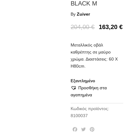
BLACK M
By
Zuiver
204,00
€
163,20
€
Μεταλλικός οβάλ
καθρέπτης σε μαύρο
χρώμα. Διαστάσεις: 60 X
H80cm.
Εξαντλημένο
Προσθήκη στα
αγαπημένα
Κωδικός προϊόντος:
8100037
F
T
P
a
w
i