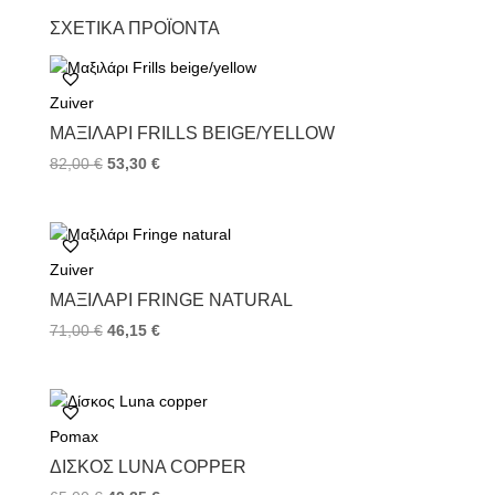
c
i
n
ΣΧΕΤΙΚΆ ΠΡΟΪΌΝΤΑ
e
t
t
b
t
e
o
e
r
Zuiver
o
r
e
k
s
ΜΑΞΙΛΆΡΙ FRILLS BEIGE/YELLOW
t
82,00
€
53,30
€
Zuiver
ΜΑΞΙΛΆΡΙ FRINGE NATURAL
71,00
€
46,15
€
Pomax
ΔΊΣΚΟΣ LUNA COPPER