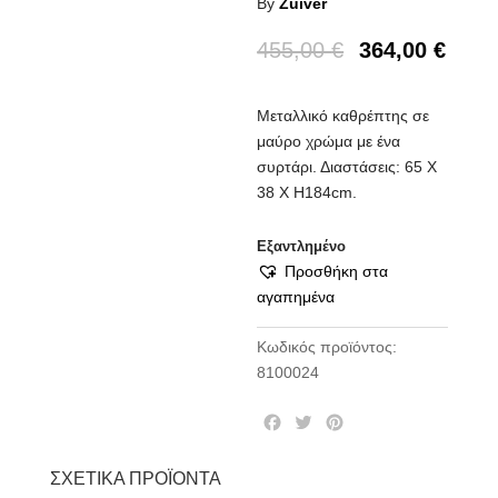
By
Zuiver
455,00
€
364,00
€
Μεταλλικό καθρέπτης σε
μαύρο χρώμα με ένα
συρτάρι. Διαστάσεις: 65 Χ
38 Χ Η184cm.
Εξαντλημένο
Προσθήκη στα
αγαπημένα
Κωδικός προϊόντος:
8100024
F
T
P
a
w
i
c
i
n
ΣΧΕΤΙΚΆ ΠΡΟΪΌΝΤΑ
e
t
t