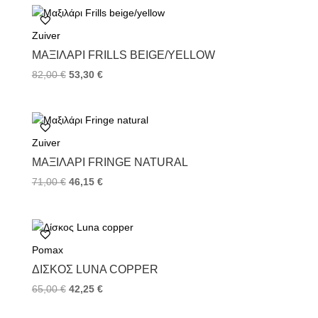
b
t
e
o
e
r
Zuiver
o
r
e
k
s
ΜΑΞΙΛΆΡΙ FRILLS BEIGE/YELLOW
t
82,00
€
53,30
€
Zuiver
ΜΑΞΙΛΆΡΙ FRINGE NATURAL
71,00
€
46,15
€
Pomax
ΔΊΣΚΟΣ LUNA COPPER
65,00
€
42,25
€