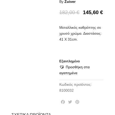
By
Zuiver
182,00
€
145,60
€
Μεταλλικός καθρέπτης σε
χρυσό χρώμα. Διαστάσεις:
41 X 31cm.
Εξαντλημένο
Προσθήκη στα
αγαπημένα
Κωδικός προϊόντος:
8100032
F
T
P
a
w
i
c
i
n
ΣΧΕΤΙΚΆ ΠΡΟΪΌΝΤΑ