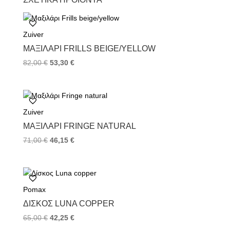
e
t
t
b
t
e
o
e
r
Zuiver
o
r
e
k
s
ΜΑΞΙΛΆΡΙ FRILLS BEIGE/YELLOW
t
82,00
€
53,30
€
Zuiver
ΜΑΞΙΛΆΡΙ FRINGE NATURAL
71,00
€
46,15
€
Pomax
ΔΊΣΚΟΣ LUNA COPPER
65,00
€
42,25
€