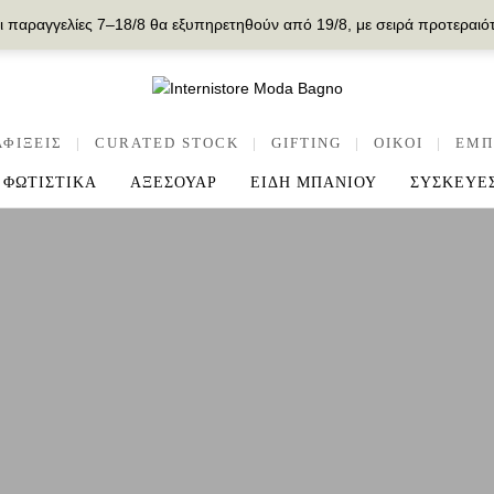
ι παραγγελίες 7–18/8 θα εξυπηρετηθούν από 19/8, με σειρά προτεραιό
ΑΦΙΞΕΙΣ
|
CURATED STOCK
|
GIFTING
|
OIKOI
|
ΕΜΠ
ΦΩΤΙΣΤΙΚΑ
ΑΞΕΣΟΥΑΡ
ΕΙΔΗ ΜΠΑΝΙΟΥ
ΣΥΣΚΕΥΕ