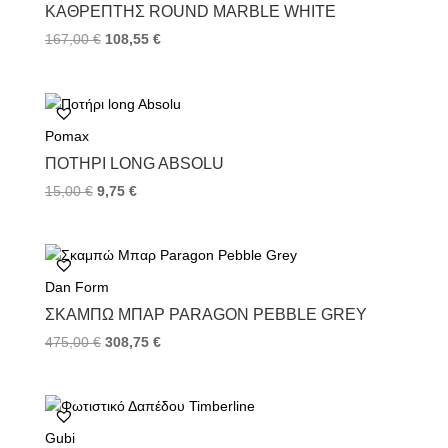
k
s
ΚΑΘΡΈΠΤΗΣ ROUND MARBLE WHITE
t
167,00
€
108,55
€
Pomax
ΠΟΤΉΡΙ LONG ABSOLU
15,00
€
9,75
€
Dan Form
ΣΚΑΜΠΏ ΜΠΑΡ PARAGON PEBBLE GREY
475,00
€
308,75
€
Gubi