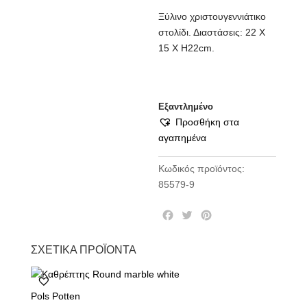
Ξύλινο χριστουγεννιάτικο
στολίδι. Διαστάσεις: 22 Χ
15 Χ Η22cm.
Εξαντλημένο
Προσθήκη στα
αγαπημένα
Κωδικός προϊόντος:
85579-9
F
T
P
a
w
i
c
i
n
ΣΧΕΤΙΚΆ ΠΡΟΪΌΝΤΑ
e
t
t
b
t
e
o
e
r
Pols Potten
o
r
e