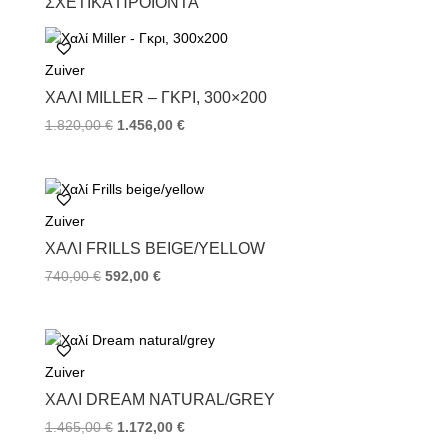
ΣΧΕΤΙΚΆ ΠΡΟΪΌΝΤΑ
e
t
t
b
t
e
o
e
r
Zuiver
o
r
e
k
s
ΧΑΛΊ MILLER – ΓΚΡΙ, 300×200
t
1.820,00
€
1.456,00
€
Zuiver
ΧΑΛΊ FRILLS BEIGE/YELLOW
740,00
€
592,00
€
Zuiver
ΧΑΛΊ DREAM NATURAL/GREY
1.465,00
€
1.172,00
€