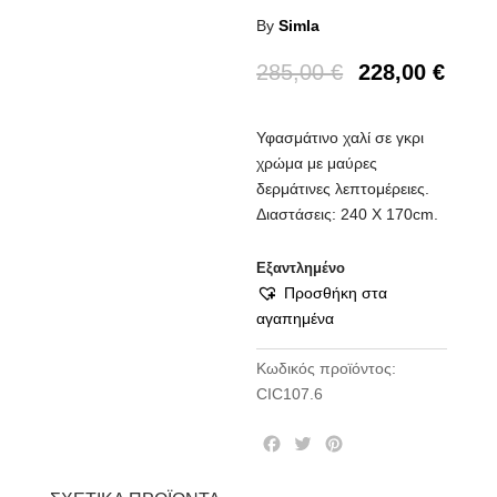
By
Simla
285,00
€
228,00
€
Υφασμάτινο χαλί σε γκρι
χρώμα με μαύρες
δερμάτινες λεπτομέρειες.
Διαστάσεις: 240 Χ 170cm.
Εξαντλημένο
Προσθήκη στα
αγαπημένα
Κωδικός προϊόντος:
CIC107.6
F
T
P
a
w
i
c
i
n