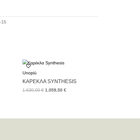
-15
Unopiù
ΚΑΡΈΚΛΑ SYNTHESIS
1.630,00
€
1.059,50
€