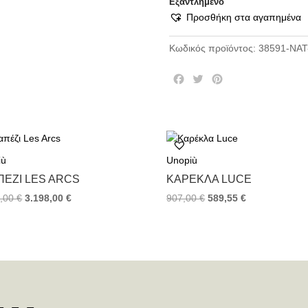
Εξαντλημένο
Προσθήκη στα αγαπημένα
Κωδικός προϊόντος:
38591-NAT
F
T
P
a
w
i
c
i
n
e
t
t
b
t
e
o
e
r
iù
Unopiù
o
r
e
k
s
ΠΈΖΙ LES ARCS
ΚΑΡΈΚΛΑ LUCE
t
0,00
€
3.198,00
€
907,00
€
589,55
€