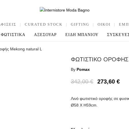
ΑΦΙΞΕΙΣ
|
CURATED STOCK
|
GIFTING
|
OIKOI
|
ΕΜΠ
ΦΩΤΙΣΤΙΚΑ
ΑΞΕΣΟΥΑΡ
ΕΙΔΗ ΜΠΑΝΙΟΥ
ΣΥΣΚΕΥΕ
ροφής Mekong natural L
ΦΩΤΙΣΤΙΚΟ ΟΡΟΦΗΣ
By
Pomax
342,00
€
273,60
€
Λινό φωτιστικό οροφής σε φυσι
Ø58 Χ Η59cm.