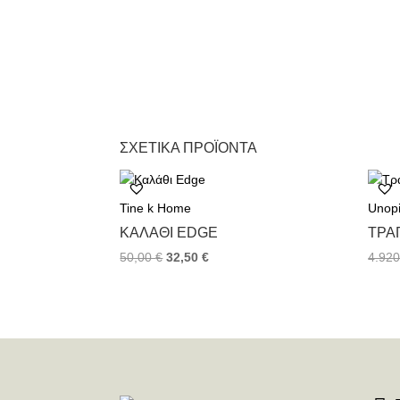
ΣΧΕΤΙΚΆ ΠΡΟΪΌΝΤΑ
Tine k Home
Unop
ΚΑΛΆΘΙ EDGE
TΡΑ
50,00
€
32,50
€
4.92