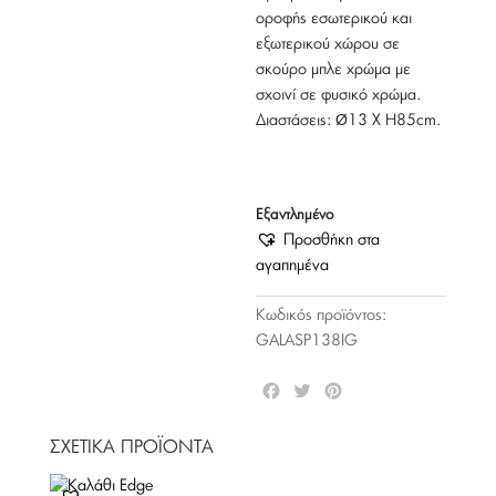
οροφής εσωτερικού και
εξωτερικού χώρου σε
σκούρο μπλε χρώμα με
σχοινί σε φυσικό χρώμα.
Διαστάσεις: Ø13 Χ Η85cm.
Εξαντλημένο
Προσθήκη στα
αγαπημένα
Κωδικός προϊόντος:
GALASP138IG
F
T
P
a
w
i
c
i
n
ΣΧΕΤΙΚΆ ΠΡΟΪΌΝΤΑ
e
t
t
b
t
e