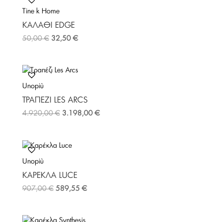
o
e
r
Tine k Home
o
r
e
k
s
ΚΑΛΆΘΙ EDGE
t
50,00
€
32,50
€
Unopiù
TΡΑΠΈΖΙ LES ARCS
4.920,00
€
3.198,00
€
Unopiù
ΚΑΡΈΚΛΑ LUCE
907,00
€
589,55
€