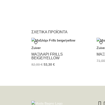
ΣΧΕΤΙΚΆ ΠΡΟΪΌΝΤΑ
Zuiver
Zuive
ΜΑΞΙΛΆΡΙ FRILLS
ΜΑΞ
BEIGE/YELLOW
71,0
82,00
€
53,30
€