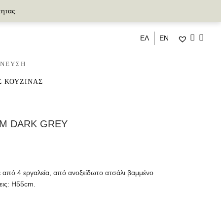
τητας
ΕΛ
ΕΝ
ΝΕΥΣΗ
Σ ΚΟΥΖΙΝΑΣ
UM DARK GREY
τε από 4 εργαλεία, από ανοξείδωτο ατσάλι βαμμένο
εις: H55cm.