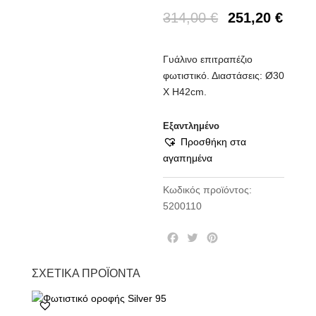
314,00
€
251,20
€
Γυάλινο επιτραπέζιο
φωτιστικό. Διαστάσεις: Ø30
Χ Η42cm.
Εξαντλημένο
Προσθήκη στα
αγαπημένα
Κωδικός προϊόντος:
5200110
F
T
P
a
w
i
c
i
n
ΣΧΕΤΙΚΆ ΠΡΟΪΌΝΤΑ
e
t
t
b
t
e
o
e
r