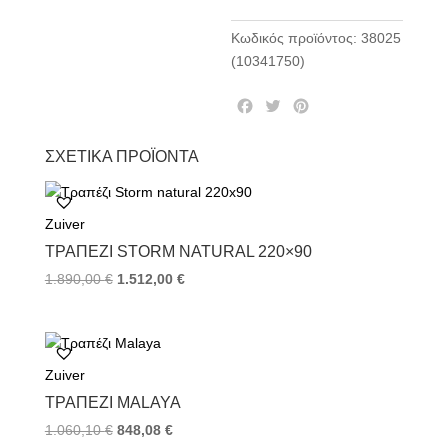
Κωδικός προϊόντος:
38025
(10341750)
F
T
P
a
w
i
c
i
n
ΣΧΕΤΙΚΆ ΠΡΟΪΌΝΤΑ
e
t
t
b
t
e
o
e
r
Zuiver
o
r
e
k
s
ΤΡΑΠΈΖΙ STORM NATURAL 220×90
t
1.890,00
€
1.512,00
€
Zuiver
ΤΡΑΠΈΖΙ MALAYA
1.060,10
€
848,08
€