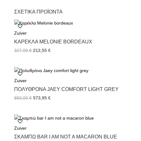
a
w
i
c
i
n
ΣΧΕΤΙΚΆ ΠΡΟΪΌΝΤΑ
e
t
t
b
t
e
o
e
r
Zuiver
o
r
e
k
s
ΚΑΡΈΚΛΑ MELONIE BORDEAUX
t
327,00
€
212,55
€
Zuiver
ΠΟΛΥΘΡΌΝΑ JAEY COMFORT LIGHT GREY
883,00
€
573,95
€
Zuiver
ΣΚΑΜΠΏ BAR I AM NOT A MACARON BLUE