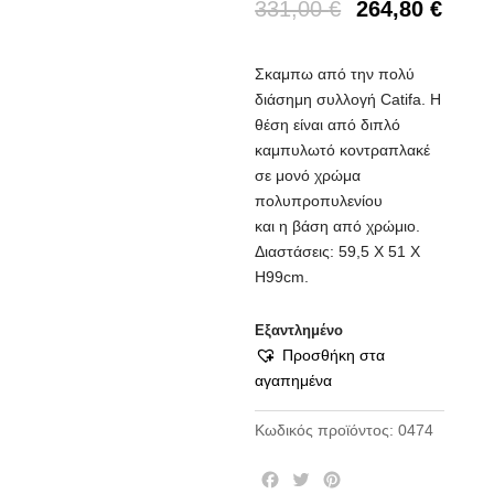
331,00
€
264,80
€
Σκαμπω από την πολύ
διάσημη συλλογή Catifa. Η
θέση είναι από διπλό
καμπυλωτό κοντραπλακέ
σε μονό χρώμα
πολυπροπυλενίου
και
η
βάση από χρώμιο.
Διαστάσεις: 59,5 Χ 51 Χ
H99cm.
Εξαντλημένο
Προσθήκη στα
αγαπημένα
Κωδικός προϊόντος:
0474
F
T
P