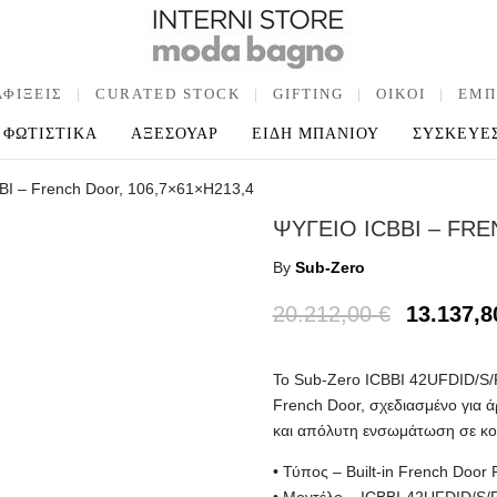
ΑΦΙΞΕΙΣ
|
CURATED STOCK
|
GIFTING
|
OIKOI
|
ΕΜΠ
ΦΩΤΙΣΤΙΚΑ
ΑΞΕΣΟΥΑΡ
ΕΙΔΗ ΜΠΑΝΙΟΥ
ΣΥΣΚΕΥΕ
BI – French Door, 106,7×61×H213,4
ΨΥΓΕΙΟ ICBBI – FRE
By
Sub-Zero
20.212,00
€
13.137,
Το Sub-Zero ICBBI 42UFDID/S/
French Door, σχεδιασμένο για 
και απόλυτη ενσωμάτωση σε κο
• Τύπος – Built-in French Door R