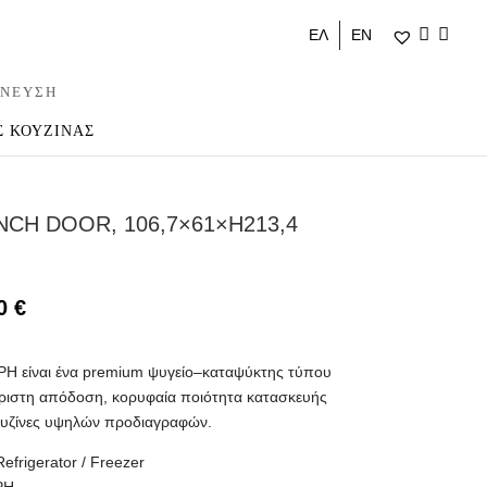
ΕΛ
ΕΝ
ΝΕΥΣΗ
Σ ΚΟΥΖΙΝΑΣ
NCH DOOR, 106,7×61×H213,4
80
€
PH είναι ένα premium ψυγείο–καταψύκτης τύπου
άριστη απόδοση, κορυφαία ποιότητα κατασκευής
υζίνες υψηλών προδιαγραφών.
efrigerator / Freezer