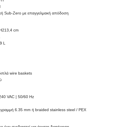
PH
d
ική Sub-Zero με επαγγελμακή απόδοση
 H213,4 cm
L
9 L
ιπλά wire baskets
ύ
240 VAC | 50/60 Hz
γραμμή 6.35 mm ή braided stainless steel / PEX
o έχει σχεδιαστεί για άριστη διατήρηση