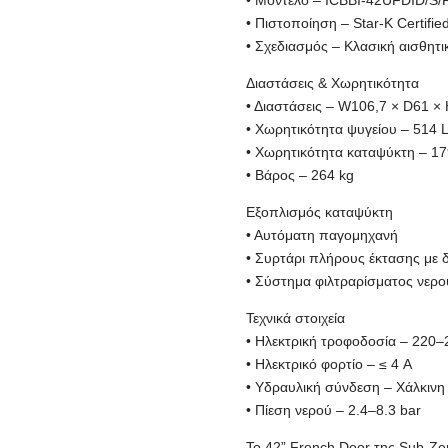
• Μοντέλο – ICBBI-42UFDID/S/
• Πιστοποίηση – Star-K Certifie
• Σχεδιασμός – Κλασική αισθητ
Διαστάσεις & Χωρητικότητα
• Διαστάσεις – W106,7 × D61 ×
• Χωρητικότητα ψυγείου – 514 
• Χωρητικότητα καταψύκτη – 17
• Βάρος – 264 kg
Εξοπλισμός καταψύκτη
• Αυτόματη παγομηχανή
• Συρτάρι πλήρους έκτασης με δ
• Σύστημα φιλτραρίσματος νερο
Τεχνικά στοιχεία
• Ηλεκτρική τροφοδοσία – 220–
• Ηλεκτρικό φορτίο – ≤ 4 A
• Υδραυλική σύνδεση – Χάλκινη 
• Πίεση νερού – 2.4–8.3 bar
Το 42” French Door της Sub-Zer