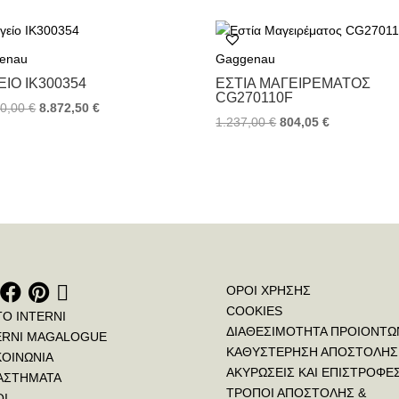
e
t
t
b
t
e
o
e
r
enau
Gaggenau
o
r
e
k
s
ΊΟ IK300354
ΕΣΤΊΑ ΜΑΓΕΙΡΈΜΑΤΟΣ
t
CG270110F
50,00
€
8.872,50
€
1.237,00
€
804,05
€
ΟΡΟΙ ΧΡΗΣΗΣ
COOKIES
ΤΟ INTERNI
ΔΙΑΘΕΣΙΜΟΤΗΤΑ ΠΡΟΙΟΝΤΩ
ERNI MAGALOGUE
ΚΑΘΥΣΤΕΡΗΣΗ ΑΠΟΣΤΟΛΗΣ
ΚΟΙΝΩΝΙΑ
ΑΚΥΡΩΣΕΙΣ ΚΑΙ ΕΠΙΣΤΡΟΦΕ
ΑΣΤΗΜΑΤΑ
ΤΡΟΠΟΙ ΑΠΟΣΤΟΛΗΣ &
ΟΙ