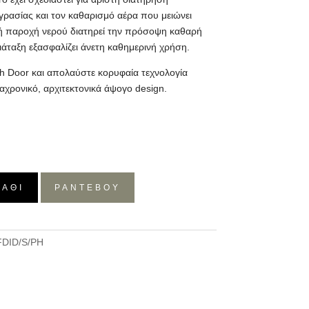
γρασίας και τον καθαρισμό αέρα που μειώνει
κή παροχή νερού διατηρεί την πρόσοψη καθαρή
διάταξη εξασφαλίζει άνετη καθημερινή χρήση.
ch Door και απολαύστε κορυφαία τεχνολογία
χρονικό, αρχιτεκτονικά άψογο design.
ΛΆΘΙ
ΡΑΝΤΕΒΟΥ
FDID/S/PH