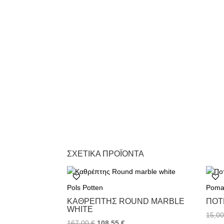
ΣΧΕΤΙΚΆ ΠΡΟΪΌΝΤΑ
Pols Potten
Poma
ΚΑΘΡΈΠΤΗΣ ROUND MARBLE
ΠΟΤ
WHITE
15,0
167,00
€
108,55
€