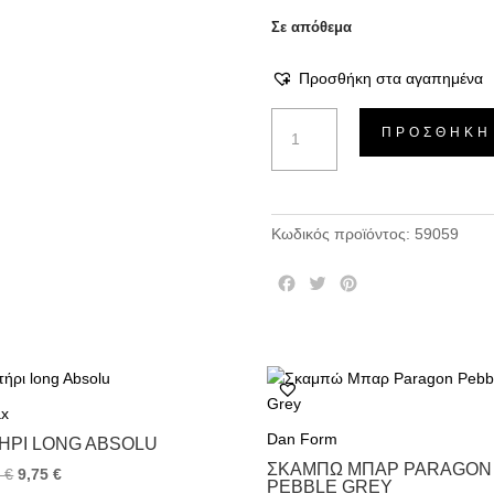
Σε απόθεμα
Προσθήκη στα αγαπημένα
Χριστουγεννιάτικος
ΠΡΟΣΘΉΚΗ
Φιόγκος
-
Ροζ,
18cm
Κωδικός προϊόντος:
59059
ποσότητα
F
T
P
a
w
i
c
i
n
e
t
t
b
t
e
o
e
r
x
o
r
e
k
s
Dan Form
ΉΡΙ LONG ABSOLU
t
ΣΚΑΜΠΏ ΜΠΑΡ PARAGON
0
€
9,75
€
PEBBLE GREY