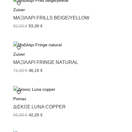
o
e
r
Zuiver
o
r
e
k
s
ΜΑΞΙΛΆΡΙ FRILLS BEIGE/YELLOW
t
82,00
€
53,30
€
Zuiver
ΜΑΞΙΛΆΡΙ FRINGE NATURAL
71,00
€
46,15
€
Pomax
ΔΊΣΚΟΣ LUNA COPPER
65,00
€
42,25
€