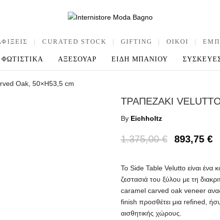
ΑΦΙΞΕΙΣ
|
CURATED STOCK
|
GIFTING
|
OIKOI
|
ΕΜΠ
ΦΩΤΙΣΤΙΚΑ
ΑΞΕΣΟΥΑΡ
ΕΙΔΗ ΜΠΑΝΙΟΥ
ΣΥΣΚΕΥΕ
Carved Oak, 50×H53,5 cm
ΤΡΑΠΕΖΑΚΙ VELUTTO
By
Eichholtz
1.375,00
€
893,75
€
Το Side Table Velutto είναι ένα
ζεστασιά του ξύλου με τη διακρ
caramel carved oak veneer αναδ
finish προσθέτει μια refined, ή
αισθητικής χώρους.