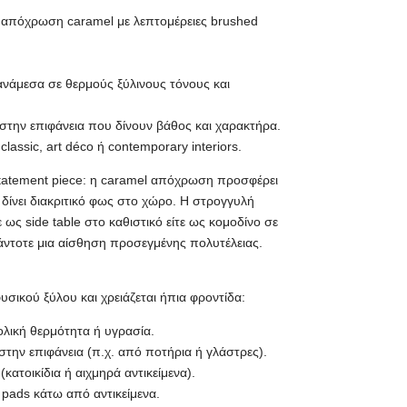
ε απόχρωση caramel με λεπτομέρειες brushed
 ανάμεσα σε θερμούς ξύλινους τόνους και
 στην επιφάνεια που δίνουν βάθος και χαρακτήρα.
, classic, art déco ή contemporary interiors.
 statement piece: η caramel απόχρωση προσφέρει
 δίνει διακριτικό φως στο χώρο. Η στρογγυλή
ε ως side table στο καθιστικό είτε ως κομοδίνο σε
ντοτε μια αίσθηση προσεγμένης πολυτέλειας.
υσικού ξύλου και χρειάζεται ήπια φροντίδα:
ολική θερμότητα ή υγρασία.
την επιφάνεια (π.χ. από ποτήρια ή γλάστρες).
κατοικίδια ή αιχμηρά αντικείμενα).
t pads κάτω από αντικείμενα.