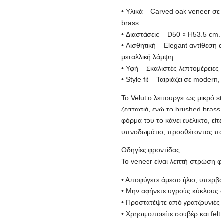
• Υλικά – Carved oak veneer σ
brass.
• Διαστάσεις – D50 × H53,5 cm.
• Αισθητική – Elegant αντίθεση
μεταλλική λάμψη.
• Υφή – Σκαλιστές λεπτομέρειες
• Style fit – Ταιριάζει σε modern
Το Velutto λειτουργεί ως μικρό
ζεστασιά, ενώ το brushed brass
φόρμα του το κάνει ευέλικτο, είτ
υπνοδωμάτιο, προσθέτοντας πά
Οδηγίες φροντίδας
Το veneer είναι λεπτή στρώση φ
• Αποφύγετε άμεσο ήλιο, υπερβ
• Μην αφήνετε υγρούς κύκλους σ
• Προστατέψτε από γρατζουνιές (
• Χρησιμοποιείτε σουβέρ και fel