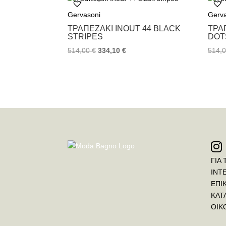
Gervasoni
Gerv
ΤΡΑΠΕΖΆΚΙ INOUT 44 BLACK
ΤΡΑ
STRIPES
DOT
514,00
€
334,10
€
514,
ΓΙΑ 
INT
ΕΠΙ
ΚΑΤ
ΟΙΚ