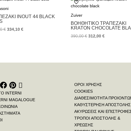
o
e
r
asoni
o
r
e
k
s
Zuiver
ΠΕΖΆΚΙ INOUT 44 BLACK
t
S
ΒΟΗΘΗΤΙΚΌ ΤΡΑΠΕΖΆΚΙ
KRATON CHOCOLATE BL
00
€
334,10
€
390,00
€
312,00
€
ΟΡΟΙ ΧΡΗΣΗΣ
COOKIES
ΤΟ INTERNI
ΔΙΑΘΕΣΙΜΟΤΗΤΑ ΠΡΟΙΟΝΤΩ
ERNI MAGALOGUE
ΚΑΘΥΣΤΕΡΗΣΗ ΑΠΟΣΤΟΛΗΣ
ΚΟΙΝΩΝΙΑ
ΑΚΥΡΩΣΕΙΣ ΚΑΙ ΕΠΙΣΤΡΟΦΕ
ΑΣΤΗΜΑΤΑ
ΤΡΟΠΟΙ ΑΠΟΣΤΟΛΗΣ &
ΟΙ
ΧΡΕΩΣΗΣ