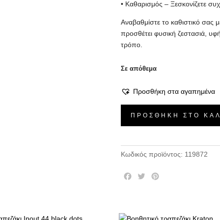
• Καθαρισμός – Ξεσκονίζετε συχ
Αναβαθμίστε το καθιστικό σας με
προσθέτει φυσική ζεστασιά, υφή
τρόπο.
Σε απόθεμα
Προσθήκη στα αγαπημένα
Τραπεζάκι
ΠΡΟΣΘΉΚΗ ΣΤΟ ΚΑ
Velutto
-
Carved
Κωδικός προϊόντος:
119872
Oak,
50×H53,5
F
T
P
cm
a
w
i
ποσότητα
c
i
n
e
t
t
b
t
e