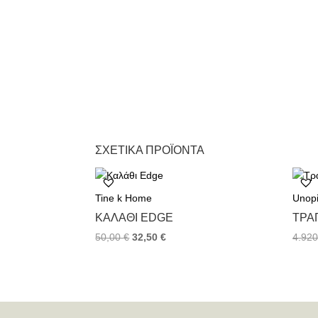
ΣΧΕΤΙΚΆ ΠΡΟΪΌΝΤΑ
Tine k Home
Unop
ΚΑΛΆΘΙ EDGE
TΡΑ
50,00
€
32,50
€
4.92