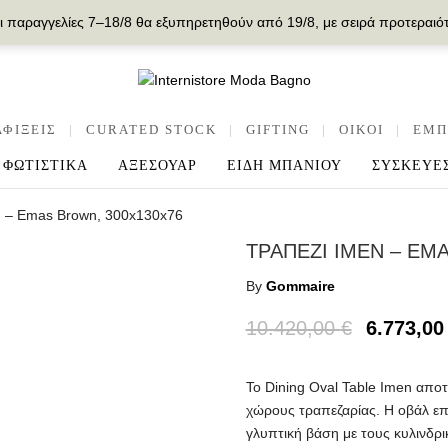
ι παραγγελίες 7–18/8 θα εξυπηρετηθούν από 19/8, με σειρά προτεραιό
ΑΦΙΞΕΙΣ
|
CURATED STOCK
|
GIFTING
|
OIKOI
|
ΕΜΠ
ΦΩΤΙΣΤΙΚΑ
ΑΞΕΣΟΥΑΡ
ΕΙΔΗ ΜΠΑΝΙΟΥ
ΣΥΣΚΕΥΕ
n – Emas Brown, 300x130x76
ΤΡΑΠΕΖΙ IMEN – EM
By
Gommaire
10.420,00
€
6.773,0
Το Dining Oval Table Imen αποτ
χώρους τραπεζαρίας. Η οβάλ επι
γλυπτική βάση με τους κυλινδρι