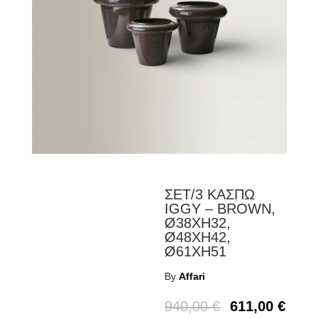
ΣΕΤ/3 ΚΑΣΠΩ
IGGY – BROWN,
Ø38XH32,
Ø48XH42,
Ø61XH51
By
Affari
940,00
€
611,00
€