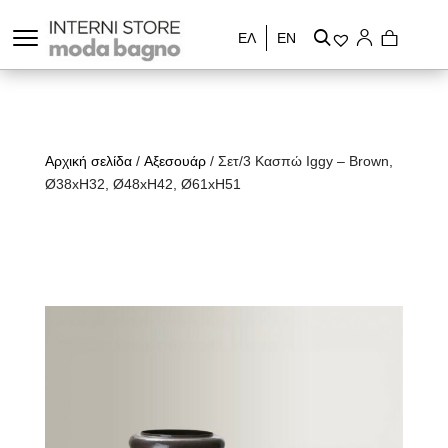
ΕΛ
ΕΝ
Αρχική σελίδα
/
Αξεσουάρ
/ Σετ/3 Κασπώ Iggy – Brown,
Ø38xH32, Ø48xH42, Ø61xH51