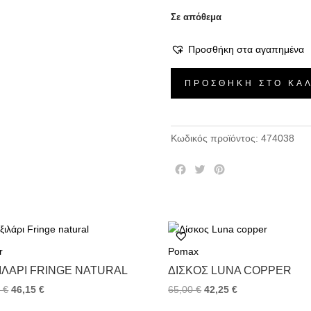
Σε απόθεμα
Προσθήκη στα αγαπημένα
Ριχτάρι
ΠΡΟΣΘΉΚΗ ΣΤΟ ΚΑ
Vupi
Fumo
ποσότητα
Κωδικός προϊόντος:
474038
F
T
P
a
w
i
c
i
n
e
t
t
b
t
e
o
e
r
r
Pomax
o
r
e
k
s
ΙΛΆΡΙ FRINGE NATURAL
ΔΊΣΚΟΣ LUNA COPPER
t
0
€
46,15
€
65,00
€
42,25
€