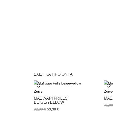
ΣΧΕΤΙΚΆ ΠΡΟΪΌΝΤΑ
Zuiver
Zuive
ΜΑΞΙΛΆΡΙ FRILLS
ΜΑΞ
BEIGE/YELLOW
71,0
82,00
€
53,30
€